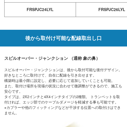
FRSPJC24LYL
FRSPJC26LYL
後から取付け可能な配線取出し口
スピルオーバー・ジャンクション （通称 象の鼻）
スピルオーバー・ジャンクションは、後から取付可能な後付デザイン。
好きなところに取付けて、自在に配線を引き出せます。
構築時は最小限に設定し、必要に応じて追加していくことも可能。
また、取付け場所を現場の状況に合わせて微調整ができるので、施工も
安心です。
タイプは、2X2インチと4X4インチタイプの2種類。 トランペットを取
付ければ、エッジ部でのケーブルダメージを軽減する事も可能です。
※カプラーや他のフィッティングなどが干渉する位置への取付けはでき
ません。