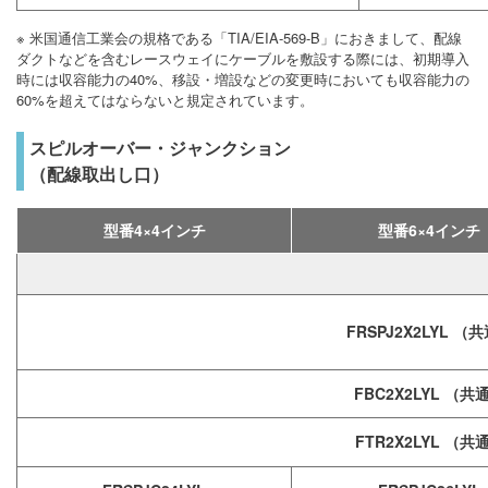
※ 米国通信工業会の規格である「TIA/EIA-569-B」におきまして、配線
ダクトなどを含むレースウェイにケーブルを敷設する際には、初期導入
時には収容能力の40%、移設・増設などの変更時においても収容能力の
60%を超えてはならないと規定されています。
スピルオーバー・ジャンクション
（配線取出し口）
型番4×4インチ
型番6×4インチ
FRSPJ2X2LYL （
FBC2X2LYL （共
FTR2X2LYL （共