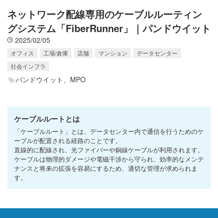
ネットワーク配線専用のケーブルルーティン
グシステム「FiberRunner」｜パンドウイット
2025/02/05
オフィス
工場/倉庫
店舗
マンション
データセンター
社会インフラ
パンドウイット、
MPO
ケーブルルートとは
「ケーブルルート」とは、データセンター内で通信を行うためのケ
ーブルが配置される経路のことです。
直線的に配線され、光ファイバーや銅線ケーブルが利用されます。
ケーブルは物理的ダメージや電磁干渉から守られ、効率的なメンテ
ナンスと将来の拡張を容易にするため、適切な管理が求められま
す。