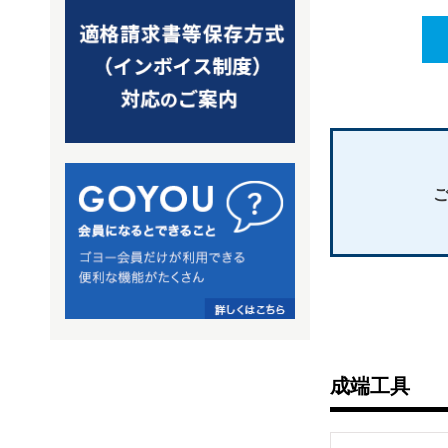
ご
成端工具