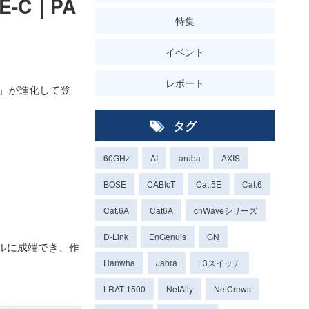
E-C｜PA
特集
イベント
レポート
C」が進化して登
タグ
60GHz
AI
aruba
AXIS
BOSE
CABIoT
Cat.5E
Cat.6
Cat.6A
Cat6A
cnWaveシリーズ
D-Link
EnGenuis
GN
ルに成端でき、作
Hanwha
Jabra
L3スイッチ
LRAT-1500
NetAlly
NetCrews