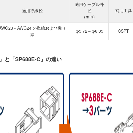
適用ケーブル外
適用導線径
径
補助工具
（mm）
AWG23～AWG24 の単線および撚り
φ5.72～φ6.35
CSPT
線
C」と「SP688E-C」の違い