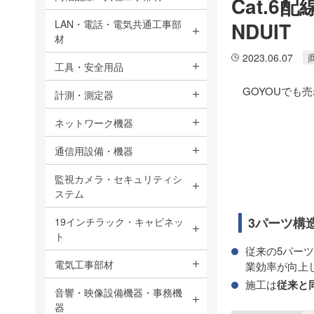
Cat.6
LAN・電話・電気共通工事部
NDUIT
材
2023.06.07
工具・安全用品
GOYOUでも
計測・測定器
ネットワーク機器
通信用設備・機器
監視カメラ・セキュリティシ
ステム
3パーツ構
19インチラック・キャビネッ
ト
従来の5パー
電気工事部材
業効率が向上
施工は
従来と同
音響・映像設備機器・事務機
器