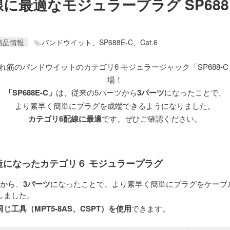
配線に最適なモジュラープラグ SP688
商品情報
パンドウイット、
SP688E-C、
Cat.6
売れ筋のパンドウイットのカテゴリ6 モジュラージャック「SP688-
場！
「SP688E-C」
は、従来の5パーツから
3パーツ
になったことで、
より素早く簡単にプラグを成端できるようになりました。
カテゴリ6配線に最適
です。ぜひご確認ください。
造になったカテゴリ６ モジュラープラグ
ツから、
3パーツ
になったことで、より素早く簡単にプラグをケーブ
しました。
じ工具（MPT5-8AS、CSPT）を使用
できます。