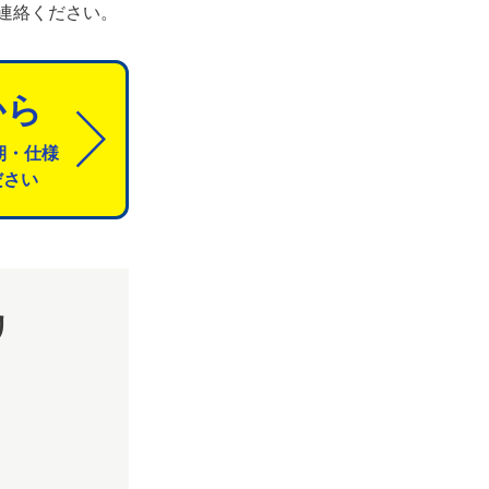
連絡ください。
から
期・仕様
ださい
リ