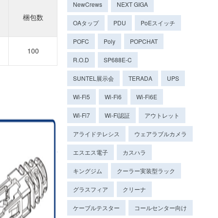
NewCrews
NEXT GIGA
梱包数
OAタップ
PDU
PoEスイッチ
POFC
Poly
POPCHAT
100
R.O.D
SP688E-C
SUNTEL展示会
TERADA
UPS
Wi-Fi5
Wi-Fi6
Wi-Fi6E
Wi-Fi7
Wi-Fi認証
アウトレット
アライドテレシス
ウェアラブルカメラ
エスエス電子
カスハラ
キングジム
クーラー実装型ラック
グラスフィア
クリーナ
ケーブルテスター
コールセンター向け