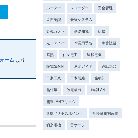
ルーター
レコーダー
安全管理
音声認識
会議システム
監視カメラ
基礎知識
研修
光ファイバ
作業用手袋
車番認証
遮熱
住友電工
星和電機
ォーム
より
静電気耐性
選定ガイド
通話録音
日東工業
日本製線
熱検知
熱対策
放電検出
無線LAN
無線LANブリッジ
無線アクセスポイント
無停電電源装置
明京電機
雷サージ