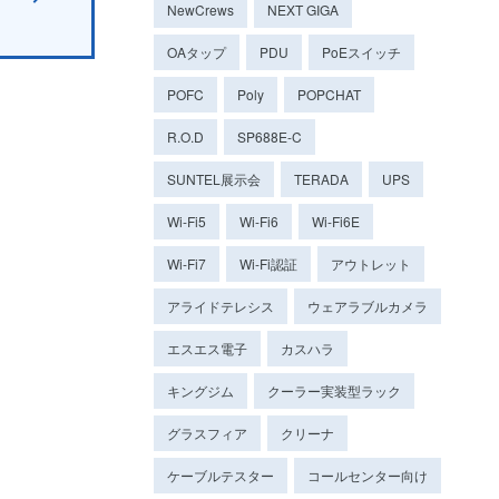
NewCrews
NEXT GIGA
OAタップ
PDU
PoEスイッチ
POFC
Poly
POPCHAT
R.O.D
SP688E-C
SUNTEL展示会
TERADA
UPS
Wi-Fi5
Wi-Fi6
Wi-Fi6E
Wi-Fi7
Wi-Fi認証
アウトレット
アライドテレシス
ウェアラブルカメラ
エスエス電子
カスハラ
キングジム
クーラー実装型ラック
グラスフィア
クリーナ
ケーブルテスター
コールセンター向け