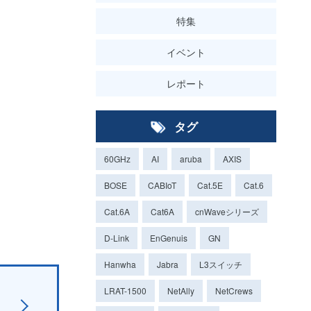
特集
イベント
レポート
タグ
60GHz
AI
aruba
AXIS
BOSE
CABIoT
Cat.5E
Cat.6
Cat.6A
Cat6A
cnWaveシリーズ
D-Link
EnGenuis
GN
Hanwha
Jabra
L3スイッチ
LRAT-1500
NetAlly
NetCrews