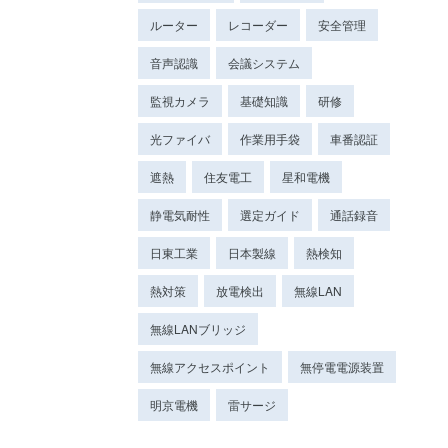
ルーター
レコーダー
安全管理
音声認識
会議システム
監視カメラ
基礎知識
研修
光ファイバ
作業用手袋
車番認証
遮熱
住友電工
星和電機
静電気耐性
選定ガイド
通話録音
日東工業
日本製線
熱検知
熱対策
放電検出
無線LAN
無線LANブリッジ
無線アクセスポイント
無停電電源装置
明京電機
雷サージ