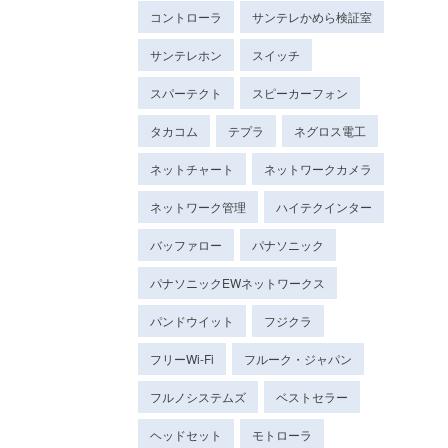
コントローラ
サンテレかめら検証室
サンテレホン
スイッチ
スパーテクト
スピーカーフォン
タカコム
テプラ
ネグロス電工
ネットチャート
ネットワークカメラ
ネットワーク管理
ハイテクインター
バッファロー
パナソニック
パナソニックEWネットワークス
パンドウイット
フジクラ
フリーWi-Fi
フルーク・ジャパン
フルノシステムズ
ベストセラー
ヘッドセット
モトローラ