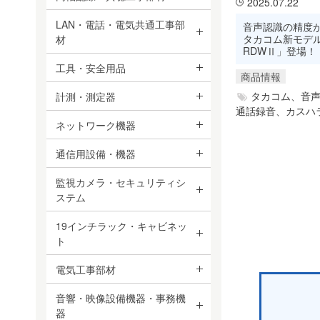
2025.07.22
LAN・電話・電気共通工事部
音声認識の精度
タカコム新モデル「
材
RDWⅡ」登場！
工具・安全用品
商品情報
タカコム、
音
計測・測定器
通話録音、
カスハ
ネットワーク機器
通信用設備・機器
監視カメラ・セキュリティシ
ステム
19インチラック・キャビネッ
ト
電気工事部材
音響・映像設備機器・事務機
器