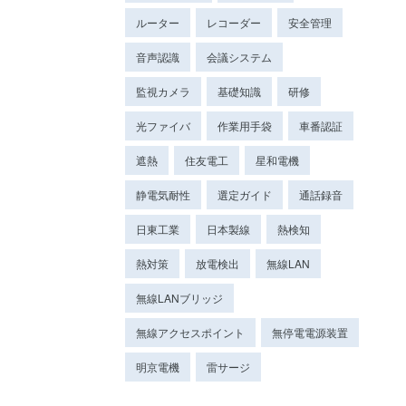
ルーター
レコーダー
安全管理
音声認識
会議システム
監視カメラ
基礎知識
研修
光ファイバ
作業用手袋
車番認証
遮熱
住友電工
星和電機
静電気耐性
選定ガイド
通話録音
日東工業
日本製線
熱検知
熱対策
放電検出
無線LAN
無線LANブリッジ
無線アクセスポイント
無停電電源装置
明京電機
雷サージ