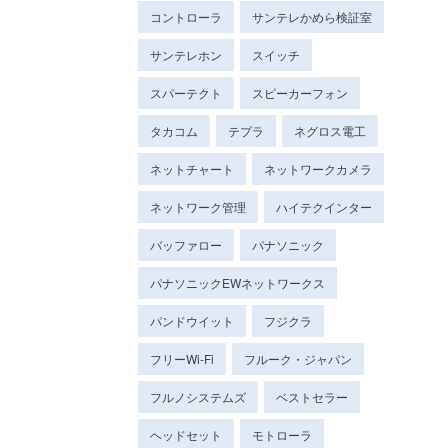
コントローラ
サンテレかめら検証室
サンテレホン
スイッチ
スパーテクト
スピーカーフォン
タカコム
テプラ
ネグロス電工
ネットチャート
ネットワークカメラ
ネットワーク管理
ハイテクインター
バッファロー
パナソニック
パナソニックEWネットワークス
パンドウイット
フジクラ
フリーWi-Fi
フルーク・ジャパン
フルノシステムズ
ベストセラー
ヘッドセット
モトローラ