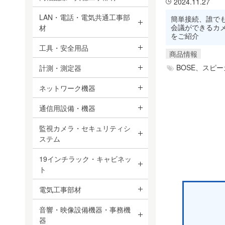
2024.11.27
LAN・電話・電気共通工事部
簡単接続、誰でも
会議ができるカ
材
をご紹介
工具・安全用品
商品情報
BOSE、
スピー
計測・測定器
ネットワーク機器
通信用設備・機器
監視カメラ・セキュリティシ
ステム
19インチラック・キャビネッ
ト
電気工事部材
音響・映像設備機器・事務機
器