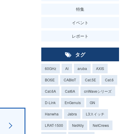
特集
イベント
レポート
タグ
60GHz
AI
aruba
AXIS
BOSE
CABIoT
Cat.5E
Cat.6
Cat.6A
Cat6A
cnWaveシリーズ
D-Link
EnGenuis
GN
Hanwha
Jabra
L3スイッチ
LRAT-1500
NetAlly
NetCrews