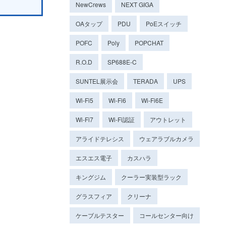
NewCrews
NEXT GIGA
OAタップ
PDU
PoEスイッチ
POFC
Poly
POPCHAT
R.O.D
SP688E-C
SUNTEL展示会
TERADA
UPS
Wi-Fi5
Wi-Fi6
Wi-Fi6E
Wi-Fi7
Wi-Fi認証
アウトレット
アライドテレシス
ウェアラブルカメラ
エスエス電子
カスハラ
キングジム
クーラー実装型ラック
グラスフィア
クリーナ
ケーブルテスター
コールセンター向け