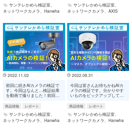
サンテレかめら検証室、
サンテレかめら検証室、
ネットワークカメラ、
Hanwha
ネットワークカメラ、
AXIS
2022.11.02
2022.08.31
前回に続きAIカメラの検証で
今回は皆さんお待ちかねAIカ
す。今回はなんと…検証結果
メラの検証です。分かりやす
を動画で撮りました！前回と
いものをピックアップしてき
比べてもより分かりやすくな
たので是非覗いてみてくださ
ってると思うので是非ご覧く
い！
商品情報
レポート
商品情報
レポート
ださい！
サンテレかめら検証室、
サンテレかめら検証室、
ネットワークカメラ、
Hanwha
ネットワークカメラ、
Hanwha