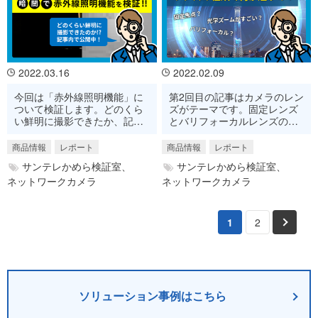
2022.03.16
2022.02.09
今回は「赤外線照明機能」に
第2回目の記事はカメラのレン
ついて検証します。どのくら
ズがテーマです。固定レンズ
い鮮明に撮影できたか、記事
とバリフォーカルレンズの二
の中で確認してくださいね！
つのレンズで何がどう違うの
か調べてきました！
商品情報
レポート
商品情報
レポート
サンテレかめら検証室、
サンテレかめら検証室、
ネットワークカメラ
ネットワークカメラ
1
2
ソリューション事例はこちら