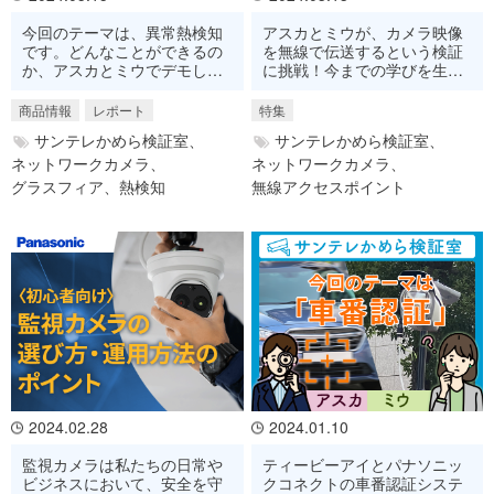
今回のテーマは、異常熱検知
アスカとミウが、カメラ映像
です。どんなことができるの
を無線で伝送するという検証
か、アスカとミウでデモして
に挑戦！今までの学びを生か
みます！
して、自力で成功を目指しま
す！
商品情報
レポート
特集
サンテレかめら検証室、
サンテレかめら検証室、
ネットワークカメラ、
ネットワークカメラ、
グラスフィア、
熱検知
無線アクセスポイント
2024.02.28
2024.01.10
監視カメラは私たちの日常や
ティービーアイとパナソニッ
ビジネスにおいて、安全を守
クコネクトの車番認証システ