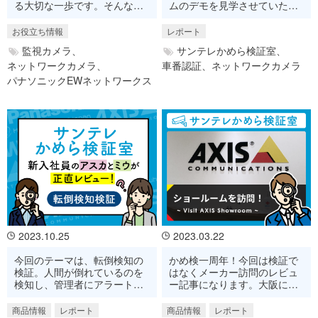
る大切な一歩です。そんな監
ムのデモを見学させていただ
視カメラの選びかたや運用に
いた様子をお届けします！
ついて、そのポイントをわか
お役立ち情報
レポート
りやすくお伝えします。
監視カメラ、
サンテレかめら検証室、
ネットワークカメラ、
車番認証、
ネットワークカメラ
パナソニックEWネットワークス
2023.10.25
2023.03.22
今回のテーマは、転倒検知の
かめ検一周年！今回は検証で
検証。人間が倒れているのを
はなくメーカー訪問のレビュ
検知し、管理者にアラートを
ー記事になります。大阪に新
上げる機能をアスカとミウで
しく完成したショールームに
デモしてみた！
足を運んできました！
商品情報
レポート
商品情報
レポート