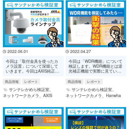
2022.06.01
2022.04.27
今回は「取付金具を使ったカ
今回は「WDR機能」について
メラ設置」について深堀して
検証します。WDR機能とは逆
いきます。今回はAXIS純正カ
光補正機能で実際に見ていた
メラ用の金具をご紹介しま
だくと結構すごい機能なので
す！
お楽しみに！
商品情報
レポート
商品情報
レポート
サンテレかめら検証室、
サンテレかめら検証室、
ネットワークカメラ、
AXIS
ネットワークカメラ、
Hanwha