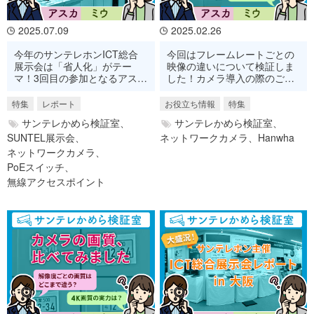
2025.07.09
2025.02.26
今年のサンテレホンICT総合
今回はフレームレートごとの
展示会は「省人化」がテー
映像の違いについて検証しま
マ！3回目の参加となるアスカ
した！カメラ導入の際のご参
とミウが、現地からレポート
考に、ぜひご覧ください。
します。
特集
レポート
お役立ち情報
特集
サンテレかめら検証室、
サンテレかめら検証室、
SUNTEL展示会、
ネットワークカメラ、
Hanwha
ネットワークカメラ、
PoEスイッチ、
無線アクセスポイント