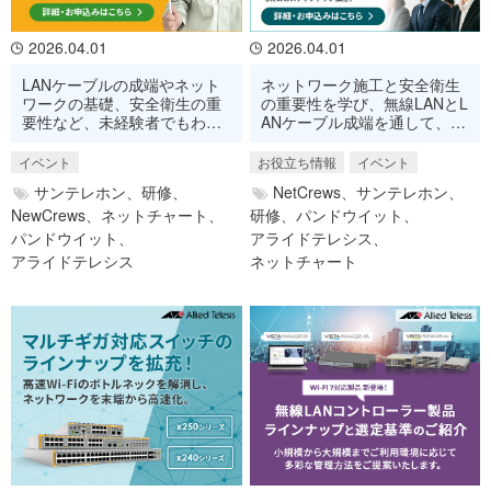
2026.04.01
2026.04.01
LANケーブルの成端やネット
ネットワーク施工と安全衛生
ワークの基礎、安全衛生の重
の重要性を学び、無線LANとL
要性など、未経験者でもわか
ANケーブル成端を通して、
りやすく学べるプログラム
様々な環境でネットワーク構
築するためのステップアップ
イベント
お役立ち情報
イベント
講座。
サンテレホン、
研修、
NetCrews、
サンテレホン、
NewCrews、
ネットチャート、
研修、
パンドウイット、
パンドウイット、
アライドテレシス、
アライドテレシス
ネットチャート